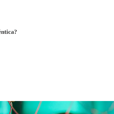
éntica?