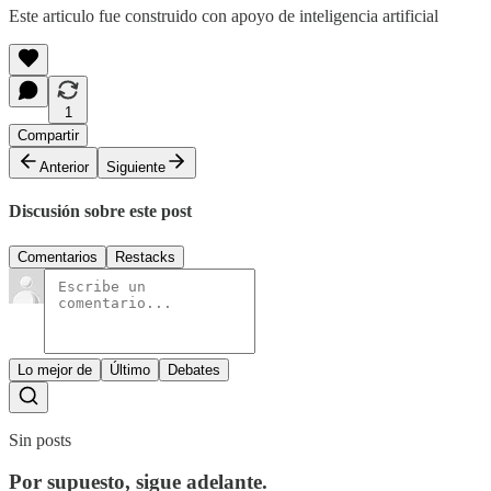
Este articulo fue construido con apoyo de inteligencia artificial
1
Compartir
Anterior
Siguiente
Discusión sobre este post
Comentarios
Restacks
Lo mejor de
Último
Debates
Sin posts
Por supuesto, sigue adelante.