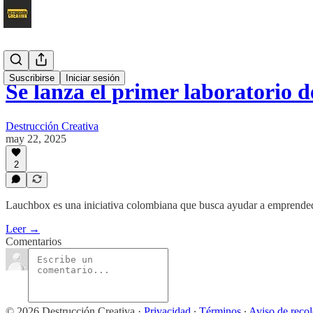
Suscribirse
Iniciar sesión
Se lanza el primer laboratorio
Destrucción Creativa
may 22, 2025
2
Lauchbox es una iniciativa colombiana que busca ayudar a emprendedor
Leer →
Comentarios
© 2026 Destrucción Creativa
·
Privacidad
∙
Términos
∙
Aviso de reco