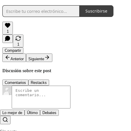
Suscribirse
1
1
Compartir
Anterior
Siguiente
Discusión sobre este post
Comentarios
Restacks
Lo mejor de
Último
Debates