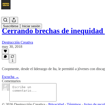
Suscribirse
Iniciar sesión
Cerrando brechas de inequidad
Destrucción Creativa
may 30, 2018
1
Coopmente, desde el liderazgo de Ita, le permitió a jóvenes con discap
Escucha →
Comentarios
© 2026 Destrucción Creativa
·
Privacidad
∙
Términos
∙
Aviso de reco