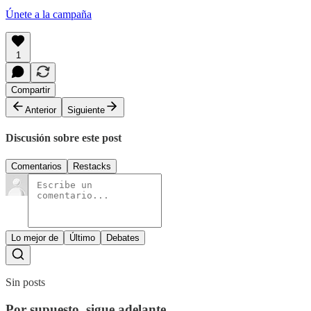
Únete a la campaña
1
Compartir
Anterior
Siguiente
Discusión sobre este post
Comentarios
Restacks
Lo mejor de
Último
Debates
Sin posts
Por supuesto, sigue adelante.