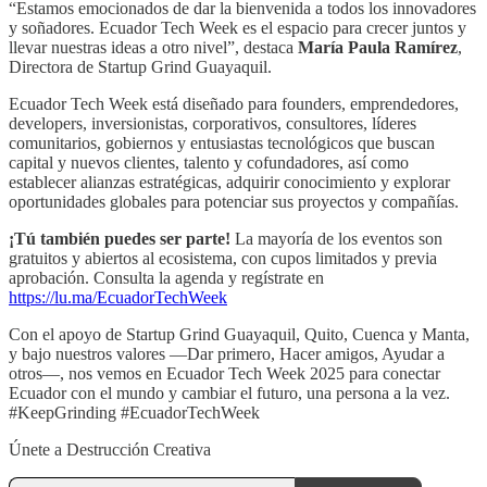
“Estamos emocionados de dar la bienvenida a todos los innovadores
y soñadores. Ecuador Tech Week es el espacio para crecer juntos y
llevar nuestras ideas a otro nivel”, destaca
María Paula Ramírez
,
Directora de Startup Grind Guayaquil.
Ecuador Tech Week está diseñado para founders, emprendedores,
developers, inversionistas, corporativos, consultores, líderes
comunitarios, gobiernos y entusiastas tecnológicos que buscan
capital y nuevos clientes, talento y cofundadores, así como
establecer alianzas estratégicas, adquirir conocimiento y explorar
oportunidades globales para potenciar sus proyectos y compañías.
¡Tú también puedes ser parte!
La mayoría de los eventos son
gratuitos y abiertos al ecosistema, con cupos limitados y previa
aprobación. Consulta la agenda y regístrate en
https://lu.ma/EcuadorTechWeek
Con el apoyo de Startup Grind Guayaquil, Quito, Cuenca y Manta,
y bajo nuestros valores —Dar primero, Hacer amigos, Ayudar a
otros—, nos vemos en Ecuador Tech Week 2025 para conectar
Ecuador con el mundo y cambiar el futuro, una persona a la vez.
#KeepGrinding #EcuadorTechWeek
Únete a Destrucción Creativa