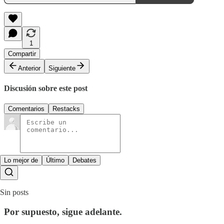
1
Compartir
Anterior
Siguiente
Discusión sobre este post
Comentarios
Restacks
Lo mejor de
Último
Debates
Sin posts
Por supuesto, sigue adelante.