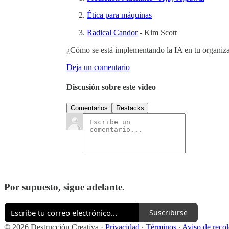
Ética para máquinas
Radical Candor
- Kim Scott
¿Cómo se está implementando la IA en tu organiz
Deja un comentario
Discusión sobre este video
Comentarios
Restacks
Por supuesto, sigue adelante.
Suscribirse
© 2026 Destrucción Creativa
·
Privacidad
∙
Términos
∙
Aviso de reco