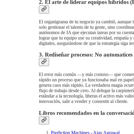
2. El arte de liderar equipos híbridos
El organigrama de tu negocio ya cambió, aunque to
solo gestionar el talento de tu gente, sino coordi
autónomos de IA que ejecutan tareas por su cuenta.
lograr que tu equipo use su creatividad, empatía y 
digitales, asegurándose de que la estrategia siga 
3. Rediseñar procesos: No automatices 
El error más común —y más costoso— que comete
rápido un proceso que ya funcionaba mal en papel
genera caos más rápido. La verdadera magia ocurre
flujo de trabajo desde cero. Al delegar la carpinterí
estándar a la tecnología, liberas el activo más val
innovación, salir a vender y consentir al cliente.
Libros recomendados en la conversaci
Prediction Machines - Ajay Agrawal