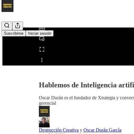
0:00
/
Suscribirse
Iniciar sesión
Compartir desde0:00
Hablemos de Inteligencia artif
Oscar Durán es el fundador de Xtrategia y convers
gerencial
Destrucción Creativa
y
Oscar Durán García