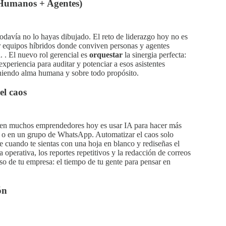
 (Humanos + Agentes)
davía no lo hayas dibujado. El reto de liderazgo hoy no es
nar equipos híbridos donde conviven personas y agentes
 . El nuevo rol gerencial es
orquestar
la sinergia perfecta:
experiencia para auditar y potenciar a esos asistentes
teniendo alma humana y sobre todo propósito.
el caos
n muchos emprendedores hoy es usar IA para hacer más
 o en un grupo de WhatsApp. Automatizar el caos solo
 cuando te sientas con una hoja en blanco y rediseñas el
a operativa, los reportes repetitivos y la redacción de correos
ioso de tu empresa: el tiempo de tu gente para pensar en
ón