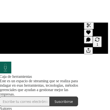
Generar tran
Una transcri
previas y edi
1
Caja de herramientas
Este es un espacio de streaming que se realiza para
indagar en esas herramientas, tecnologías, métodos
gerenciales que ayudan a gestionar mejor las
empresas.
Suscribirse
Autores