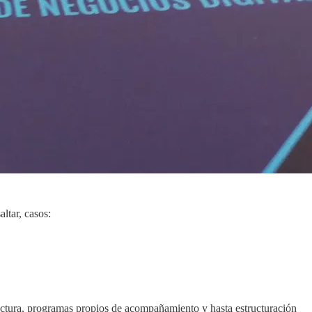
ltar, casos:
ctura, programas propios de acompañamiento y hasta estructuración